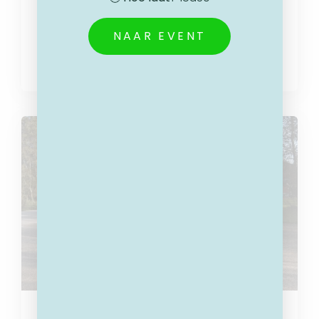
SCHENKING INNER WHEEL GENK
NAAR EVENT
Schenking Inner Wheel Genk Op 11 mei werd 2GO
Genk uitgenodigd door Inner Wheel Genk om
hun werking
EEN EXTRA WAGEN VOOR 2GO