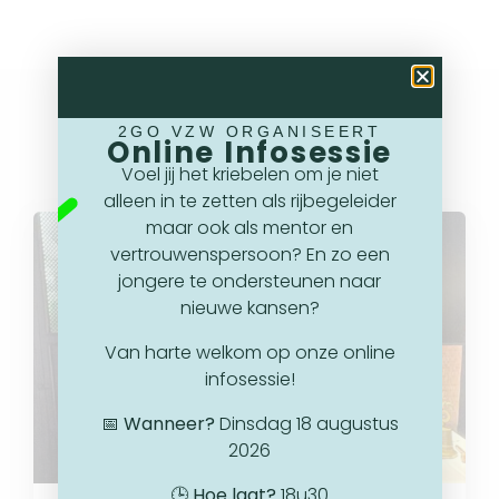
2GO VZW ORGANISEERT
Online Infosessie
Meer nieuws
Voel jij het kriebelen om je niet
alleen in te zetten als rijbegeleider
maar ook als mentor en
vertrouwenspersoon? En zo een
jongere te ondersteunen naar
nieuwe kansen?
Van harte welkom op onze online
infosessie!
📅
Wanneer?
Dinsdag 18 augustus
2026
🕒
Hoe laat?
18u30