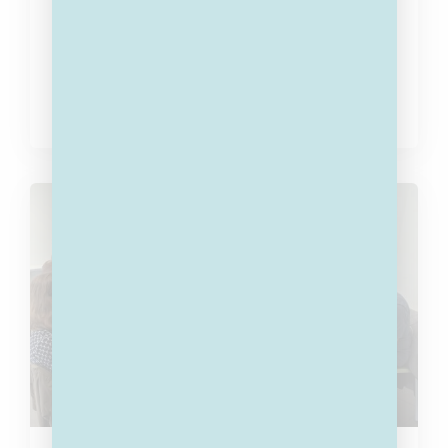
ANTWERPEN
Schotense KMO’s schenken nieuwe oefenwagen
Special Ad heeft dankzij 26 Schotense
ondernemers een oefenwagen met dubbele
bediening gesponsord.