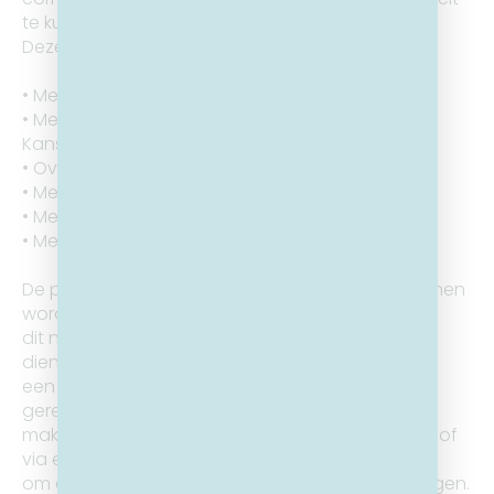
te kunnen organiseren en uitvoeren.
Deze correspondentie kan zijn:
• Met uzelf
• Met uw (kandidaat-)Mentor of (kandidaat-)
Kanszoekende jongere
• Over kanszoekende jongeren
• Met partner verenigingen
• Met onze derde partijen en leveranciers
• Met de bevoegde autoriteiten.
De persoonlijke gegevens die we verwerken, kunnen
worden gedeeld met derde partijen, indien
dit noodzakelijk is voor het verstrekken van de
diensten die de vereniging aanbiedt, wanneer
een wettelijke basis of verplichting geldt of voor
gerechtvaardigde belangen. Met deze partijen
maken wij de nodige afspraken via het contract of
via een gegevensverwerkingsovereenkomst
om de beveiliging van de gegevens te waarborgen.