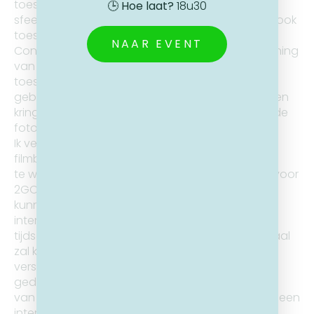
toestemming om niet-geposeerde, foto’s en
🕒
Hoe laat?
18u30
sfeerbeelden te maken en te publiceren. Ik geef ook
toestemming voor de publicatie van citaten.
NAAR EVENT
Conform de privacywet verleen ik via ondertekening
van dit formulier mijn expliciete
toestemming voor enerzijds het maken en het
gebruik van gerichte foto’s en beelden in besloten
kring (alsook anderzijds met het doel waarvoor de
foto’s zijn genomen).
Ik verklaar mij akkoord dat van mij foto’s en/of
filmbeelden worden opgenomen met als doel
te worden gebruikt als communicatiemateriaal voor
2GO VZW en dat deze afbeeldingen aldus
kunnen worden verspreid, intern of extern, op
internet (publiek) of via intranet, in een krant,
tijdschrift (publiek), folder etc. en dat het materiaal
zal kunnen worden gebruikt in de
verschillende publicaties van 2GO VZW (zowel in
gedrukte als elektronische vorm, in de vorm
van een CD, DVD, video, websites, transcript van een
interview in een tijdschrift en dergelijke