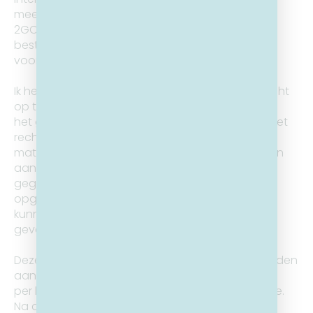
meer).
2GO VZW zal het materiaal voor geen andere
bestemming mogen gebruiken zonder mijn
voorafgaande toestemming.
Ik heb volgens art. 10 en 12 van de privacywet recht
op toegang, verbetering en verzet wanneer
het gaat om mijn persoonsgegevens en aldus het
recht om op elk ogenblik te vragen om dit
materiaal uit de databank te laten verwijderen en
aanvaard dat een beperkt aantal persoonlijke
gegevens, zullen worden bewaard bij het
opgeslagen materiaal, ondermeer om gevolg te
kunnen
geven aan dit recht op uitoefening en verzet.
Deze vraag dient schriftelijk overgemaakt te worden
aan de secretaris van 2GO VZW, hetzij
per brief of via e-mail aan secretaris@2govzw.be.
Na deze aanvraag zal het materiaal