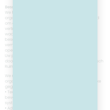
Bescherming van persoonlijke gegevens
We hebben passende technische en
organisatorische maatregelen geïmplementeerd
om de
vertrouwelijkheid van uw persoonsgegevens te
waarborgen en uw persoonsgegevens te
beschermen tegen onopzettelijke of onwettige
vernietiging, verlies, wijziging, ongeautoriseerde
openbaarmaking of toegang.
Uw persoonsgegevens zullen niet worden
doorgegeven buiten de EER (Europese Economisch
Ruimte) zonder passende waarborgen.
We nemen verschillende technische en
organisatorische maatregelen om uw persoonlijke
gegevens te beschermen zoals:
• Technologische beveiligingsmaatregelen:
beveiligde netwerken, beperkte toegang tot
systemen en applicaties.
• Administratieve en technische controles om de