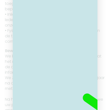
toegang tot persoonsgegevens te
beperken.
• Inlichten van leden, vrijwilligers en toegetreden
leden zodat zij op de hoogte zijn van
onze privacy verplichtingen.
• Fysieke beveiligingsmaatregelen: beveiliging van
de toegang tot onze gebouwen,
computers en dossierkasten.
Bewaartermijn
We bewaren de persoonlijke gegevens zolang dat
het noodzakelijk is voor het verstrekken van
de diensten die de vereniging aanbiedt of om
informatie over de werking uit te wisselen.
We zullen uw persoonsgegevens bewaren tot 5 jaar
na de beëindiging van de Overeenkomst
met 2GO VZW.
Na het verstrijken van deze bewaartermijn zullen we
uw persoonsgegevens verwijderen of