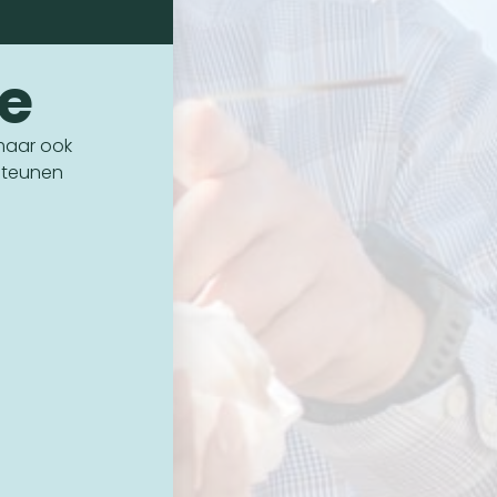
ie
 maar ook
steunen