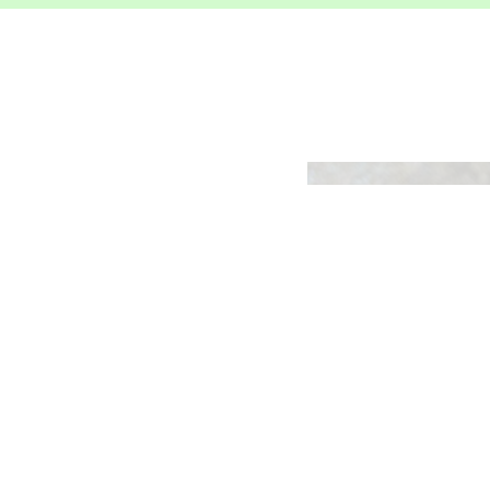
?
okken?
verplichte
opleiding van 3
t een geldigheid van 10 jaar
leiding van maximum 2 uur
en. Met deze opleiding