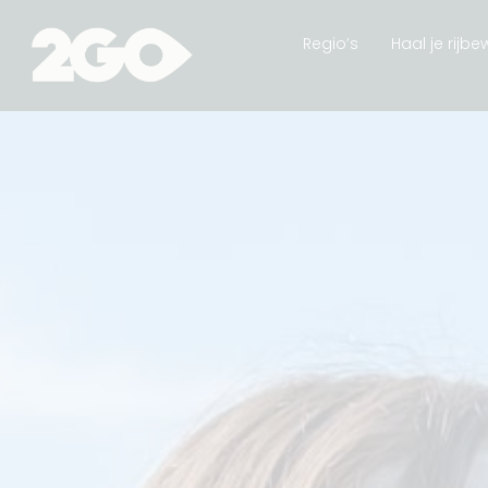
Regio’s
Haal je rijbew