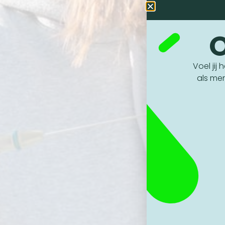
O
Voel jij
als me