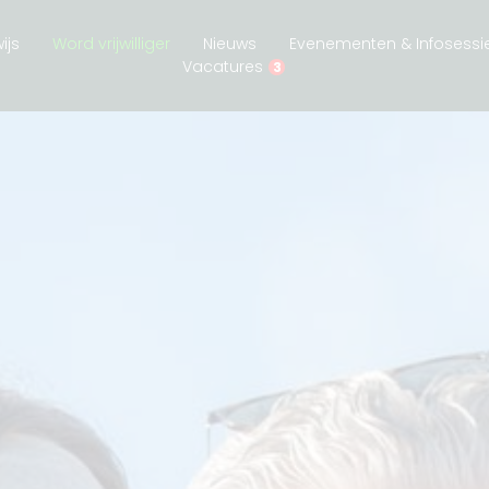
ijs
Word vrijwilliger
Nieuws
Evenementen & Infosessi
Vacatures
3