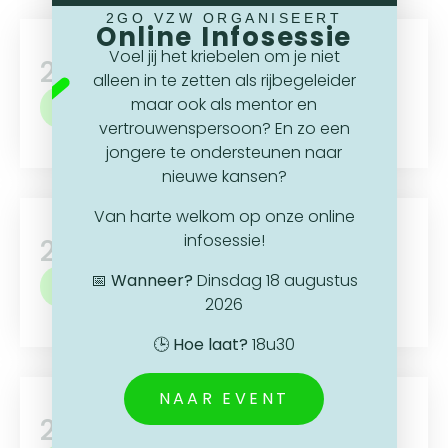
2GO VZW ORGANISEERT
Online Infosessie
Voel jij het kriebelen om je niet
2GO Antwerpen
alleen in te zetten als rijbegeleider
maar ook als mentor en
MELD JE AAN
vertrouwenspersoon? En zo een
jongere te ondersteunen naar
nieuwe kansen?
Van harte welkom op onze online
infosessie!
2GO Brugge
📅
Wanneer?
Dinsdag 18 augustus
MELD JE AAN
2026
🕒
Hoe laat?
18u30
NAAR EVENT
2GO Genk