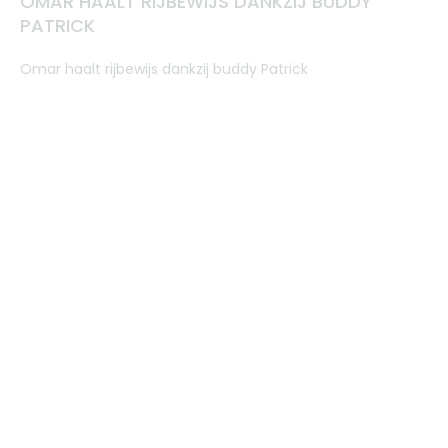
OMAR HAALT RIJBEWIJS DANKZIJ BUDDY
PATRICK
Omar haalt rijbewijs dankzij buddy Patrick