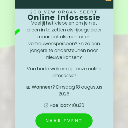
2GO VZW ORGANISEERT
Online Infosessie
Voel jij het kriebelen om je niet
alleen in te zetten als rijbegeleider
maar ook als mentor en
vertrouwenspersoon? En zo een
jongere te ondersteunen naar
nieuwe kansen?
Van harte welkom op onze online
infosessie!
📅
Wanneer?
Dinsdag 18 augustus
2026
🕒
Hoe laat?
18u30
NAAR EVENT