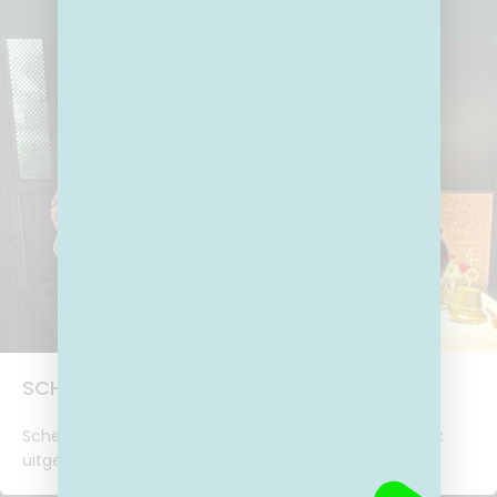
SCHENKING INNER WHEEL GENK
Schenking Inner Wheel Genk Op 11 mei werd 2GO Genk
uitgenodigd door Inner Wheel Genk om hun werking