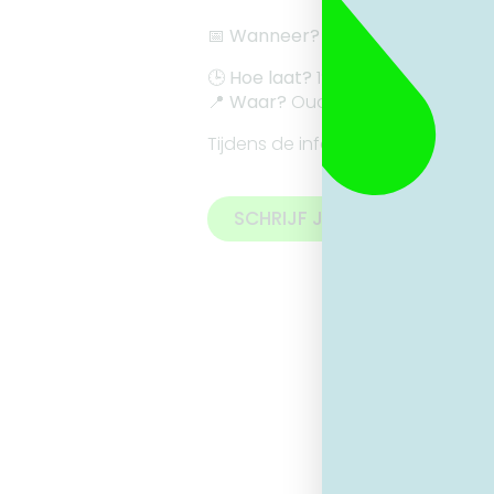
📅
Wanneer?
27 November 2025
🕒
Hoe laat?
19:30 uur
📍
Waar?
Oude Vismijn 1, Lokeren
Tijdens de infosessie maak je kenn
SCHRIJF JE HIER IN