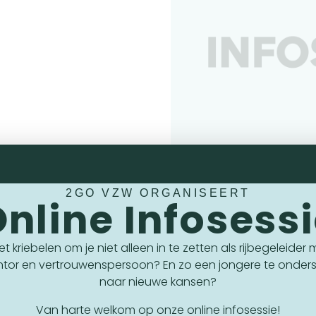
2GO VZW ORGANISEERT
nline Infosess
te rijbuddies die onze kanszoekende jongeren willen bege
n bij het behalen van hun rijbewijs B!
 het kriebelen om je niet alleen in te zetten als rijbegeleider
ntor en vertrouwenspersoon? En zo een jongere te onder
alleen in te zetten als rijbegeleider maar ook als mentor e
naar nieuwe kansen?
ieuwe kansen?
Van harte welkom op onze online infosessie!
de infosessie!