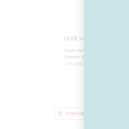
OUDE VISMIJN 1, LOKEREN
Oude Vismijn 1
Lokeren
,
Belgium
+ Google Maps
TOEVOEGEN AAN KALENDE