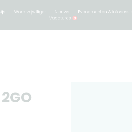
ijs
Word vrijwilliger
Nieuws
Evenementen & Infosessi
Vacatures
3
e 2GO