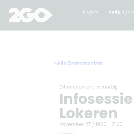
Regio’s
Haal je rijbew
« Alle Evenementen
Dit evenement is voorbij.
Infosessi
Lokeren
november 27
/
19:30
-
21:00