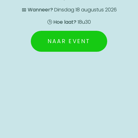
📅
Wanneer?
Dinsdag 18 augustus 2026
🕒
Hoe laat?
18u30
is met het project en hoor je meer over hoe jij een versch
NAAR EVENT
2GO Lokeren
Site:
E-mail: