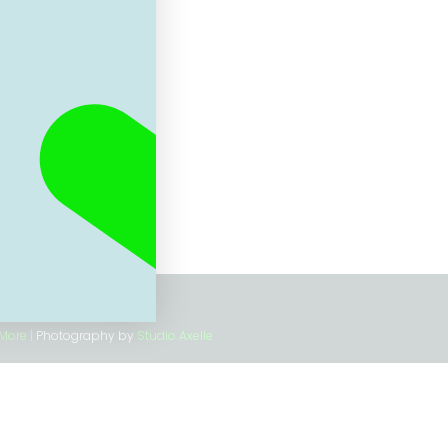
Home
Regio's
Haal je rijbewijs
Word vrijwilliger
Nieuws
Partner Worden
FAQ
More |
Photography by
Studio Axelle