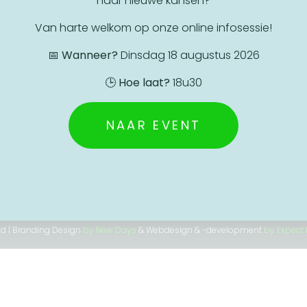
naar nieuwe kansen?
.
Van harte welkom op onze online infosessie!
Nood aan een luisterend oor?
📅
Wanneer?
Dinsdag 18 augustus 2026
We zijn er voor jou
🕒
Hoe laat?
18u30
NAAR EVENT
Privacy Beleid
ed | Branding Design
by New Days
& Webdesign & -development
by Expect 