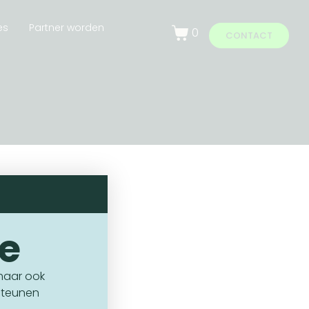
es
Partner worden
0
CONTACT
ie
 maar ook
NAVIGATIE
steunen