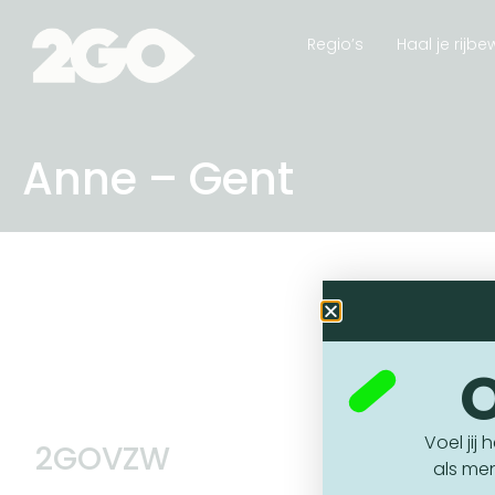
Regio’s
Haal je rijbew
Anne – Gent
O
Voel jij
2GOVZW
als me