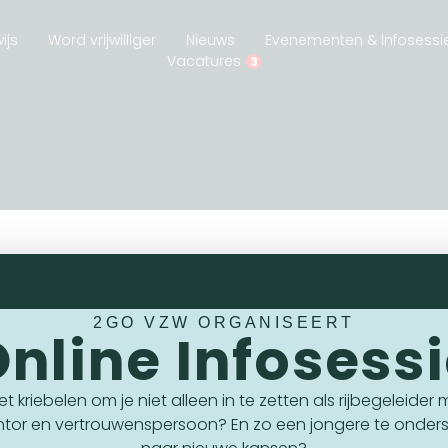
ijs
Word vrijwilliger
Nieuws
Evenementen & Infosessi
Vacatures
3
2GO VZW ORGANISEERT
nline Infosess
 het kriebelen om je niet alleen in te zetten als rijbegeleider
CONTACT
ntor en vertrouwenspersoon? En zo een jongere te onder