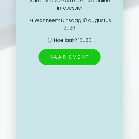
Van harte welkom op onze online
infosessie!
📅
Wanneer?
Dinsdag 18 augustus
2026
🕒
Hoe laat?
18u30
NAAR EVENT