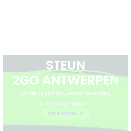
STEUN
2GO ANTWERPEN
Gebruik de gestructureerde mededeling:
+++ 623/3950/50090 +++
VRIJE DONATIE