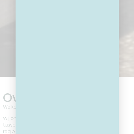
2GO ANTWERPEN
Over ons
Welkom bij onze 2GO Antwerpen!
Wij ondersteunen van kanszoekende jongeren
tussen de 18 en 30 jaar die woonachtig zijn in de
regio Antwerpen.