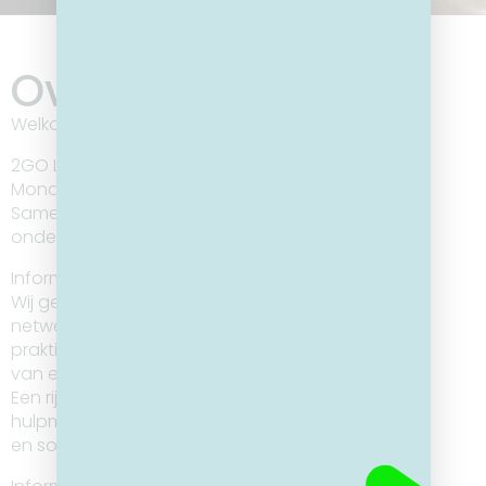
Over ons
Welkom bij 2GO Lier!
2GO Lier is een unieke samenwerking tussen
Mondiale Werken, stad/OCMW Lier en 2GO vzw.
Samen zetten wij ons in om jongvolwassenen te
ondersteunen bij het behalen van hun rijbewijs B.
Informatie voor jongvolwassenen
Wij geven jongvolwassenen zonder sociaal
netwerk of financiële middelen de kans om hun
praktisch rijbewijs te behalen, dankzij de inzet
van enthousiaste vrijwilligers.
Een rijbewijs is niet enkel een praktisch
hulpmiddel, maar een sleutel tot werk, opleiding
en sociale contacten.