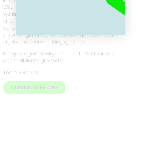
Informatie voor vrijwilligers
Wij zijn steeds op zoek naar rijbuddy’s die onze
werking willen versterken. Ben jij op zoek naar
vrijwilligerswerk met impact? Heb je minstens 2
uur per week tijd en 8 jaar je rijbewijs. Meld je aan
als vrijwilliger en wij contacteren jou voor een
vrijblijvend kennismakingsgesprek.
Heb je vragen of wil je meer weten? Stuur ons
een mail, lier@2govzw.be.
Team 2GO Lier
CONTACTEER ONS