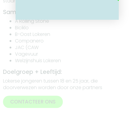
staan.
Samenstelling partnerschap:
A Rolling Stone
Biciklo
B-Oost Lokeren
Companero
JAC (CAW
Vagevuur
Welzijnshuis Lokeren
Doelgroep + Leeftijd:
Lokerse jongeren tussen 18 en 25 jaar, die
doorverwezen worden door onze partners
CONTACTEER ONS