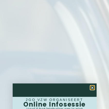
2GO VZW ORGANISEERT
Online Infosessie