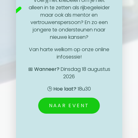
Voel jij het kriebelen om je niet
alleen in te zetten als rijbegeleider
maar ook als mentor en
vertrouwenspersoon? En zo een
jongere te ondersteunen naar
nieuwe kansen?
Van harte welkom op onze online
infosessie!
📅
Wanneer?
Dinsdag 18 augustus
2026
🕒
Hoe laat?
18u30
NAAR EVENT