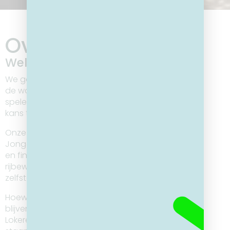
Over ons
Welkom bij 2GO Lokeren.
We geloven in de kracht van gemeenschap en
de warme, verbindende rol die we kunnen
spelen om kanszoekende jongeren een eerlijke
kans te geven.
Onze missie is eenvoudig maar krachtig:
Jongeren uit Lokeren die zonder steunnetwerk
en financiële middelen staan, helpen om hun
rijbewijs te behalen – een cruciale stap naar
zelfstandigheid en werk.
Hoewel de vraag groter is dan het aanbod
blijven we vastberaden streven naar een
Lokeren waar niemand aan de zijlijn hoeft te