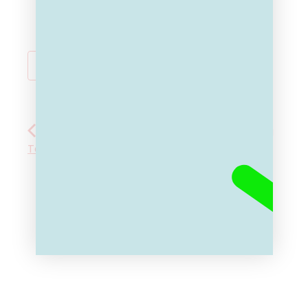
TOEVOEGEN AAN KALENDER
Infosessie 2GO
Quiz Mechelen vrijdag
Tongeren-Borgloon
29 mei 2026