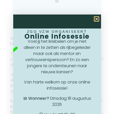
2GO VZW ORGANISEERT
Online Infosessie
Wil je ontdekken hoe 2GO jongeren helpt op
Voel jij het kriebelen om je niet
hun weg naar meer zelfstandigheid?
alleen in te zetten als rijbegeleider
maar ook als mentor en
Tijdens onze infosessie vertellen we alles over
onze missie, ons buddy-systeem en de impact
vertrouwenspersoon? En zo een
die wij samen kunnen maken.
jongere te ondersteunen naar
nieuwe kansen?
Je leert hoe we kanszoekende jongeren
verbinden met betrokken vrijwilligers die hen
Van harte welkom op onze online
begeleiden richting hun rijbewijs én een
infosessie!
onafhankelijker leven.
📅
Wanneer?
Dinsdag 18 augustus
Kom langs, stel je vragen en ontdek hoe jij deel
2026
kunt uitmaken van onze community die écht
het verschil maakt!