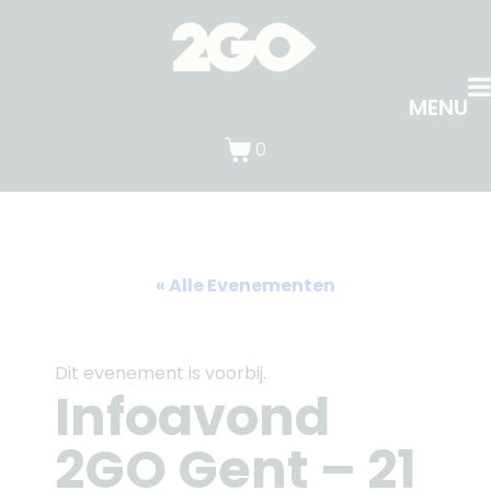
MENU
0
« Alle Evenementen
Dit evenement is voorbij.
Infoavond
2GO Gent – 21