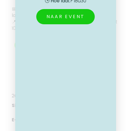
🕒
Hoe laat?
18u30
📅
Wanneer?
donderdag 21 mei 2026🕒
Hoe
laat?
19:00 uur
NAAR EVENT
📍
Waar?
Bedrijvencentrum De Punt, Kerkstraat
108, 9050 Gent
SCHRIJF JE HIER IN
2GO Gent
Site:
E-mail: