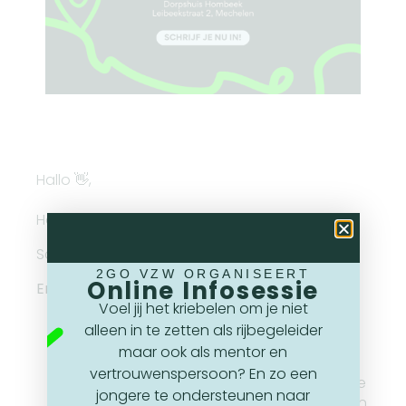
Hallo 👋,
Hou jij van een goede Quiz?
Schrijf je dan vandaag nog in!
2GO VZW ORGANISEERT
Online Infosessie
Enkele praktische zaken
Voel jij het kriebelen om je niet
18u45 deuren, om 19u30 vliegen we erin
alleen in te zetten als rijbegeleider
1 tafel = max 5 personen
maar ook als mentor en
Kost = 25€ per tafel
vertrouwenspersoon? En zo een
Chipjes, kaas & salami komen zeker op de
jongere te ondersteunen naar
kaart… misschien voorzien we ook wel een